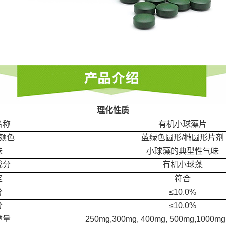
理化性质
名称
有机小球藻
片
颜色
蓝绿色圆形/椭圆形片剂
味
小球藻的典型性气味
成分
有机小球藻
定
符合
分
≤10.0%
分
≤10.0%
重量
250mg,
300mg,
400mg,
500mg,1000mg