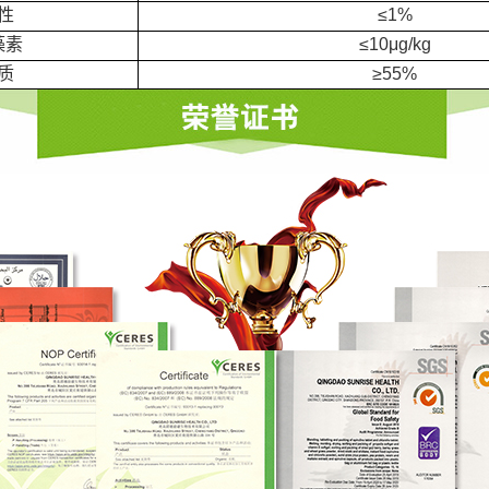
性
≤1%
藻素
≤10μg/kg
质
≥55%