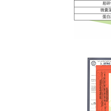
易碎
微囊
蛋白